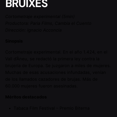
BRUIXES
Cortometraje experimental (5min)
Productora: Paria Films, Cambia el Cuento
Dirección: Ignacio Acconcia
Sinopsis
Cortometraje experimental. En el año 1.424, en el
Vall d’Àneu, se redactó la primera ley contra la
brujería de Europa. Se juzgaron a miles de mujeres.
Muchas de esas acusaciones infundadas, venían
de los llamados cazadores de brujas. Más de
60.000 mujeres fueron asesinadas.
Méritos destacados
Tabaca Film Festival – Premio Biterna