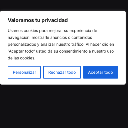
Valoramos tu privacidad
Usamos cookies para mejorar su experiencia de
Ig.
/
Lkd.
/
X.
navegación, mostrarle anuncios o contenidos
personalizados y analizar nuestro tráfico. Al hacer clic en
“Aceptar todo” usted da su consentimiento a nuestro uso
Información de contacto
de las cookies.
Ignacio Acconcia
Teléfono: 639 841 317
Mail:
ignacioacconcia@gmail.com
Personalizar
Rechazar todo
Aceptar todo
© 2025 Ignacio Acconcia. Todos los derechos