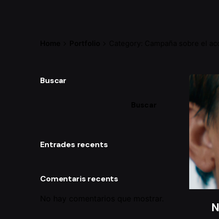
Home
Portfolio
Category: Campaña sobre el aco
Buscar
Buscar
Entrades recents
Comentaris recents
No hay comentarios que mostrar.
N