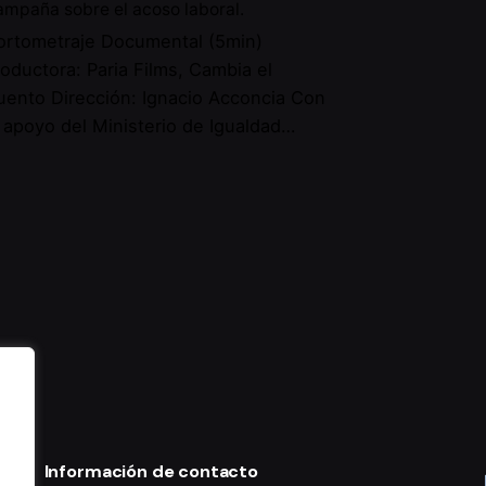
mpaña sobre el acoso laboral.
ortometraje Documental (5min)
roductora: Paria Films, Cambia el
uento Dirección: Ignacio Acconcia Con
l apoyo del Ministerio de Igualdad…
Información de contacto