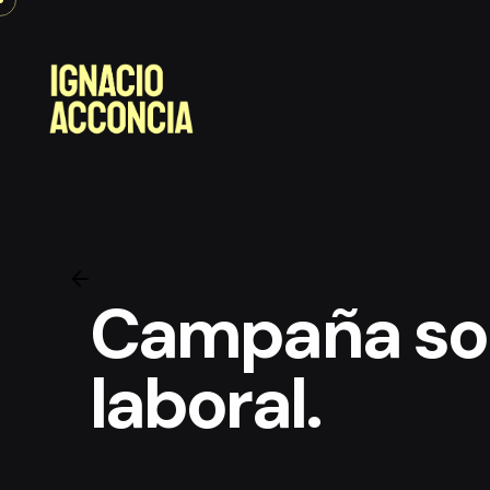
Skip
to
content
Campaña sob
laboral.